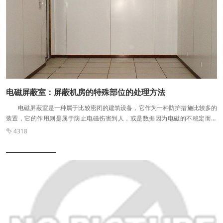
噪音进入房间。 阻止房间内产生的电磁信号向外传播。
电磁屏蔽室：屏蔽机房的特殊部位的处理方法
电磁屏蔽室是一种属于比较密闭的建筑设备，它作为一种防护措施比较多的
装置，它的作用则是属于防止电磁伤害到人，或是数据因为电磁的不稳定而紊
乱，但是电磁屏蔽机房还有一些必要的出口，那么在对于出口的一些屏蔽措施上
4318

需要注意什么?一般建设屏蔽机房上的自然会出现一些情况，便是在一些特殊部
位上没办法达到屏蔽效果，导致后期的屏蔽效果差，本次电磁屏蔽室厂家泰达屏
蔽告诉您电磁屏蔽室的一些特殊部位需要注意的。 操作部件的屏蔽处理方
法： 在这里我们所说的操作部位主要包括旋钮、拨动开关等，而这些部位的
屏蔽可注意两点：(1)信号频率较高时，可利用截止波导管的原理。 (2)信号
频率较低时，可利用隔离舱将其与其他电路部分割离。 指示灯表盘的处理：
(1)金属丝网屏蔽 (2)截止波导管法 (3)采用滤波器 (4)加隔离窗
穿过屏蔽体的导线 (1)屏蔽电缆与机箱构成全密封体。 (2)滤波。
窗的屏蔽方法： (1)截止波导或通风板; (2)使用镀膜或者夹有金属网