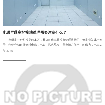
指由于一些很大的噪音和影响，人们听不清楚基站(发射塔)在说什么，但不是屏
蔽使基站的声音听起来更小，人们听不见。包装天线就像助听器。人本来不是聋
子，只是受影响后听不清。所以，助听器并不能让人避开影响或噪音。 手机
屏蔽柜是利用其屏蔽的基本原理，用金属材料制成的六面体柜子。由于金属板
(网)对入射电磁波的吸收损耗、页面上的反射损耗、板内的反射损耗，使得电磁
波的功率大大减弱，使得屏蔽柜形成屏蔽效果;手机屏蔽柜采用安全可靠的门磁结
构，可以保证手机更好的屏蔽效果。
电磁屏蔽室的接地处理需要注意什么？
电磁是一种很常见的东西，具体的电磁是没有物理显示的，但是我举几个例
子，您便会知道什么叫电磁，电磁，顾名思义，是电流之间产生的磁力，电磁炉
便是使用电磁来作为发热的媒介，而一些传统的音响设备也是用电磁来发声的，
3776

本次电磁屏蔽室常见洛阳屏蔽告诉您关于屏蔽机房的接地处理方法，电磁屏蔽室
是利用一些电磁屏蔽材料来组成一种防止电磁信号得进来和泄露的建筑。 电
磁屏蔽室 1.屏蔽机房中，对指示灯表盘的处理，一般是有哪些?此外，屏蔽
机房中的屏蔽外壳，应怎样来正确处理? 屏蔽机房中，对指示灯表盘的处
理，一般是有四种，是为金属丝网屏蔽、截止波导管法、采用滤波器，或者是使
用隔离窗，至于使用哪一种，应由实际情况来决定。而该机房中的屏蔽外壳，是
用其中的接地端子进行接地处理的，这样可以有好的屏蔽效果。 2.屏蔽机房
中的接地，为何采用混合接地比较好? 这个的话，主要是因为，混合接地中
既包含了单点接地特性，又包含了多点接地特性，所以，其在接地系统中，对低
频和高频会呈现不同特性，而这，在宽带敏感电路中，是必不可少的。所以，基
于此，才会有上述这一结论，并且，也可以屏蔽机房的接地效果。 3.屏蔽机