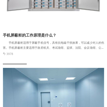
蔽的屏蔽效能。
手机屏蔽柜的工作原理是什么？
手机屏蔽柜适用于屏蔽手机信号，具有抗电磁干扰效果，可以减少对人的伤
害。手机屏蔽柜主要适用于政府机关、考试场馆、监狱、法院、会议场馆、公共
图书馆、加油站、医疗机构等需要保密、安静、防爆、防冲击的场所。那么，它
3978

是如何屏蔽手机信号的呢? 手机屏蔽柜的基本原理：手机的基本原理是在相
应的频率范围内，手机和基站通过无线电波连接，数据信息和声音以相应的波特
率和调制方式传输。屏蔽的基本原理是屏蔽柜。对于上述通信的基本原理，屏蔽
的基本原理是在工作过程中以相应的速度从信道的低端频率扫描到高端频率。扫
描速度会对手机接收的消息信号造成错码影响，手机无法检测到基站发送的正常
数据信息，导致手机无法与基站建立连接。手机主要特点是搜网，信号差，没有
服务系统。 从基本原理上来说，你会发现手机接收信号时扫描速度异常，接
收变成错误码。这就是为什么没有信号，而不是减弱和缩小。所以说铁制天线放
大信号是没有用的，因为信号并没有减弱，只是信号受到影响，变成了错码。你
接受的错误代码越多，你的可能性就越小。 比如我们就相当于手机。屏蔽是