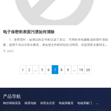
房在使用过程中，是否有一些注意事项?对其中的滤波器，是否有严禁事项?
屏蔽机房在使用过程中，是有一些注意事项的，而且，这对我们来讲，也是必须
要知道和清楚的，否则，是会影响到屏蔽机房的屏蔽效果的。而其中的滤波器，
其在严禁事项上，主要是为，不能接漏电保护器这一个。 电磁屏蔽室
一般来说在对于电磁上的一些设备，大家需要多多的注意，不仅仅是电磁信号的
问题，电磁中携带的信息是很多的，像是手机便是有电磁信号的，一般来说很多
电子保密柜表面污渍如何清除
设备都可以通过与手机接触来盗取您的信息。
1、使用茶叶：油漆过的文件柜沾染了灰尘，可用纱布包裹略湿的茶叶渣抹
擦，或用干布沾冷茶水擦洗，便会使文件柜特别光洁明亮。但是用茶水擦拭文件
柜之后，记得要用蘸有清水的微湿抹布再将茶水擦干净。因为茶水通常会有茶
3835

渍，残留在油漆表面会影响文件柜原来的色泽。 2、使用牛奶：如果牛奶过
期了不能喝，但可以废物利用，它可以用它来保养文件柜。用一块干净的抹布放
到牛奶里浸一下，然后用此抹布擦桌子等木制文件柜，去除污垢效果很好。后记
1
2
...
5
6
7
8
9
...
19
20
得再用清水擦一遍，不然会有奶臭味儿。这种方法适用于多种皮质、漆面。
3、使用啤酒：取1400毫升左右淡色啤酒煮沸，加入14克糖和28克蜂蜡，搅拌均
匀使之充分混合。当混合液冷却后，用软布蘸取后擦拭文件柜，待污渍擦干净后
再用清水把残留物擦干净，后用软的干抹布擦干。 4、使用白醋：用白醋和
热水以1：1的比例相混合来轻轻擦抹文件柜表面污渍，如果污渍较难清除，可以
产品导航
让醋水稍微停留在污迹表面上，然后再用一块软布用力擦。因为醋酸能软化污垢
使之脱离文件柜表面。这种方法适用于红木外观的保养，以及其它被油墨迹等污
钢丝绳隔震器
隔震地板
保密会议室
电磁屏蔽室
电磁屏蔽门
手机屏蔽柜
染后的文件柜清洁。 5、使用柠檬：上了清漆的文件柜，不慎被热力烫过留