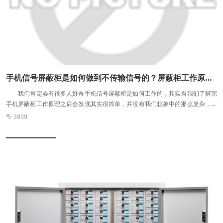
柜的功能不仅仅是增加一个电子密码锁，例如，如果电子保密柜被外力损坏，它
会发出报警。毕竟，几千天来都没有办法防止小偷。我们可以做的是为存储的数
据添加更多的保护措施。
手机信号屏蔽柜是如何做到不传输信号的？屏蔽柜工作原理你知道吗？
我们肯定会有很多人好奇手机信号屏蔽柜是如何工作的，其实当我们了解完
手机屏蔽柜工作原理之后会发现其实很简单，并没有我们想象中的那么复杂，简
单来概述的话就是屏蔽柜内部通过吸收信号达到干扰手机信号的目的，而外部就
3999

是做到信号电磁的屏蔽。 如果两个电磁场通过金属的表面之后之后受到感应
会不断的流动形成漩涡，而这个漩涡所带来的磁场正好与原来的磁场相反，从而
进行抵消，手机信号屏蔽柜也就是在这个时候起到了屏蔽的作用。再者就是根据
电磁波媒介在不断的传播介质，进而产生反射，另外两个传播的媒介中这种反射
正好验证了屏蔽原理。 再者就是手机信号屏蔽柜通过电磁波在损耗的过程中
由于传输线与电磁波造成的不匹配就会产生反射的现象，我们都知道传输线是有
损耗的，加上这种损耗信号就会衰退，这种方法在很多的厂家都会应用这种。
有时候我们为了增加屏蔽的效果会采用双层屏蔽的方案。但是这也有可能导
致屏蔽效能的降低，对屏蔽的效能产生的是负面的影响。另外还需要注意的是屏
蔽体之间应该间隔开，以免外层屏蔽体上面的地电流影响到内层屏蔽体，减小屏