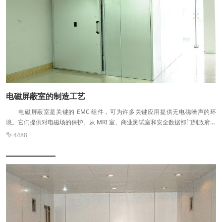
价格便宜的屏蔽电缆目标，减少了使用成本。不过要是还是想使用屏蔽电缆，则
必须要与机柜的低阻抗连接，同时屏蔽电缆两端都必须良好的连接低阻抗射频
地。 因此，我们在使用中应该参考电磁屏蔽机柜的使用要求，当使用光纤接
入时一定要注意对光缆中的金属线进行处理，不可与光纤一同进入电磁屏蔽机
柜。因为光纤是绝缘体，可以从根本上去除共模电流的传输回路，很好的保证了
电磁屏蔽机柜的正常屏蔽效能。
电磁屏蔽室的制造工艺
电磁屏蔽室是关键的 EMC 组件，可为许多关键应用提供无电磁噪声的环
境。它们提供对电磁场的保护。从 MRI 室、商业测试室和安全数据部门到政府大
使馆、军事设施、战略指挥部门，都需要一定程度的屏蔽。采用射线追踪法进行
4488

预测电磁屏蔽室的屏蔽效果(SE)光阑，这可能包括部分屏蔽或整个电磁屏蔽室，
以抑制辐射噪声和关键电子信号。 电磁屏蔽室采用全金属结构（常见材料为
铜、钢、镍和黄铜），接缝、拐角和接头均采用全焊接，以避免出现任何间隙、
开口或裂缝。电磁屏蔽室可以用高强度金属（如钢）建造，也可以使用标准建筑
材料（木材、泡沫、板岩等）建造，然后用金属板覆盖所有侧面。在任何一种情
况下，屏蔽（金属板或框架）的连续性对于房间或外壳的完整性都至关重要。金
属门上安装了弹簧加载的铍铜手指垫圈和特殊的闩锁系统，以在门关闭时产生完
全屏蔽。完全屏蔽结构的工作方式有两种： 阻止辐射（通过空气）电磁波/