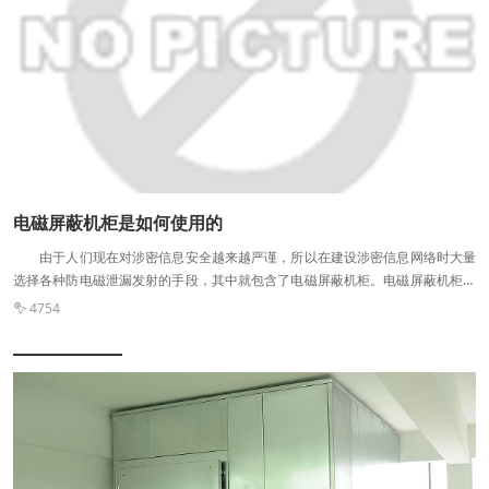
更有甚者将非屏蔽双绞线直接接入屏蔽机柜中。这些做法都会导致屏蔽机柜的屏
蔽效能大大降低，甚至没有只没有能需求保护，相同变化信息透露发射的发射
源。随着屏蔽机柜使用得越来越广泛，真理使用的情况也越来越多，成就日益正
常，具有保密心腹之患。
电磁屏蔽机柜是如何使用的
由于人们现在对涉密信息安全越来越严谨，所以在建设涉密信息网络时大量
选择各种防电磁泄漏发射的手段，其中就包含了电磁屏蔽机柜。电磁屏蔽机柜具
有安装方便、体积小、使用灵活的特点，极其适宜安装在那些不适宜安装电磁屏
4754

蔽室又需要对信息设备提供保护的场合。那我们的电磁电磁屏蔽机柜又是怎么使
用的呢？ 首先必须先对电缆的连接进行处理才能让电磁屏蔽机柜正常的发挥
屏蔽效能。但每一种处理方式都有其固有的缺陷，而且实际操作起来又较为困
难。所以我们经常使用滤波器连接。 滤波器可以将电缆中的干扰电流完全滤
除，从根本上消除电缆的辐射。而屏蔽电缆只能防止干扰通过电缆辐射，干扰信
号仍在电缆中。同时滤波器对电缆辐射的抑制比屏蔽电缆更加稳定。屏蔽电缆的
效果主要取决于电缆的端接，而电缆不停地被拆装和长期使用后搭接点发生氧
化，从而屏蔽效能下降。滤波器的使用减少了对电缆端接的要求并且实现了选择