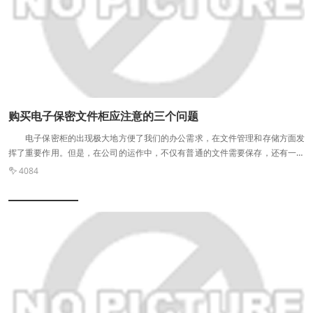
磁屏蔽主要用于针对电磁波的屏蔽的，相比静电屏蔽来说，电磁屏蔽对于屏蔽体
的导电性要求更高、更严格。所以选择屏蔽体时，一定要选择高导电性的屏蔽体;
2、钢板屏蔽机房的屏蔽材料要以铁为基体，并采用适当厚度的钢板，一般
情况下，2mm的钢板即可; 3、除了屏蔽体材料的屏蔽效能需要我们考虑以
外，我们还需考虑到屏蔽室整体的机械性能。一般情况下，设计要求需达到钢板
不平度≤4mm/m2，屏蔽体垂直度≤10mm，以及屏蔽体抗震≥8级。 钢板屏
蔽机房的连接方法主要有以下两种： 1、采用焊接式的连接方法; 2、采
用螺丝连接的钢板组装式连接方法。 屏蔽机房的一些特殊部位可能会比较不
购买电子保密文件柜应注意的三个问题
起眼，而后导致数据的泄露，或是人员的受伤，这导致的结果都是不可逆的，所
电子保密柜的出现极大地方便了我们的办公需求，在文件管理和存储方面发
以在对于这些问题上是需要注意的，如果你您要搭建屏蔽室的话，您可以电话咨
挥了重要作用。但是，在公司的运作中，不仅有普通的文件需要保存，还有一些
询我们，或是在网站留言我们会尽快的回复并为您解答。
与公司商业秘密相关的文件需要保存。普通的电子保密柜在存储方面没有问题，
4084

但是它们不能满足保密的需要。因此，电子保密柜应运而生。 电子保密柜为
许多企业、学校和其他机构解决了许多繁杂的文件问题。市场上还有许多类型的
电子保密柜。购买电子保密柜时，应注意以下三个问题： 一、电子保密柜的
价格比普通电子保密柜贵得多，购买时可能会有更多的消费陷阱。如果我们购买
质量差的电子机密电子保密柜，采购资金将被浪费。***重要的是我们保存的重
要数据可能会丢失，这对公司的运营是一个很大的风险。 二、不同电子秘密
电子保密柜的电子密码锁也不同。对于有重要数据需要保存的单位，应选择经国
家保密局认证的电子密码锁。在购买之前，您必须询问电子秘密电子保密柜的密
码锁是否已经过国家保密局的认证。 三、电子密码锁的其他功能，电子保密