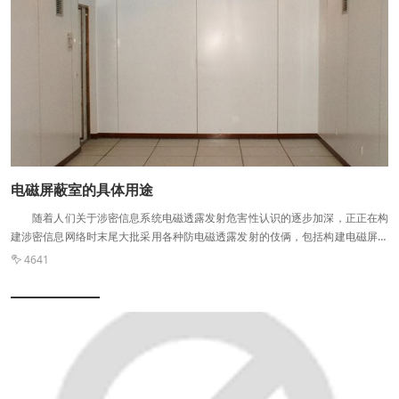
电磁屏蔽室的具体用途
随着人们关于涉密信息系统电磁透露发射危害性认识的逐步加深，正正在构
建涉密信息网络时末尾大批采用各种防电磁透露发射的伎俩，包括构建电磁屏蔽
室、建造光缆和屏障双绞线、使用低辐射设备、红黑电源隔离插座、屏蔽机柜和
4641

搅扰器等。过程屏蔽机柜存正正在体积小、安装方便、使用锐敏的特点，非常适
合正正在那些没有适宜安装电磁屏蔽室又需要抵信息设备需求保护的场合使用。
但是理论检测中发现，通过了实验室严厉测试的屏蔽机柜正正在理论使用环境的
使用效果往往达不到设计要求，这使许多用户发作了屏蔽机柜并不能有效防护电
磁透露发射的记忆。 经过仔细分析，发现许多用户正在关于屏蔽机柜中的设
备中止通信线连接时，往往出于对于成本的考虑没有使用光纤，而是直接使用屏
蔽双绞线中止连接，连接时仅仅将屏蔽双绞线的屏蔽层与柜体中止简单的处理，