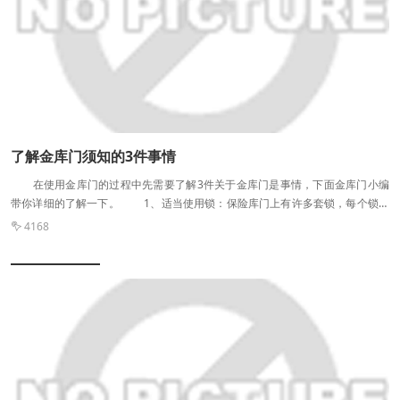
的屏蔽窗。这样即可有效避免泄露，实现良好的屏蔽效果。 孔缝处的屏蔽方
法： 使用导电衬垫、卷曲螺旋弹簧、卷曲螺旋屏蔽条、高性能屏蔽条、硅橡
胶芯屏蔽衬垫、多重密封条、指形弹片衬垫、金属编织网衬垫、导电橡胶衬电等
零件将孔缝处密封即可。 屏蔽机房的接地： 接地是为了泄放电荷或提
供一个基准电位而设置的导线连接，接地的目的有两个： (1)一是为了保护
人身和设备的..，免遭雷击、漏电、静电等危害，这类地线称为保护地线，应与
真正的大地相连接。 (2)二是为了..设备的正常工作称为工作地线。 1、
悬浮地 (1)设备地线在电气上与参考地及其它导体绝缘，即设备悬浮地;
了解金库门须知的3件事情
(2)为防止机箱上的骚扰电流直接耦合到信号电路，有意信号地与机箱绝缘，即单
在使用金库门的过程中先需要了解3件关于金库门是事情，下面金库门小编
元电路的悬浮地。 2、单点接地 单点接地是为许多接在一起的电路提供
带你详细的了解一下。 1、适当使用锁：保险库门上有许多套锁，每个锁的
一个共同的参考点。并联单点接地比较简单，它没有共阻抗耦合和低频地环路的
组成是不同的。因此，客户不必查看其他人的操作方式，而应更加关注制造商的
问题，因而也便没有骚扰。 3、多点接地 多点接地能避免单点接地在高
4168

***技术人员的建议，如果锁坏了，则不需要用蛮劲去开，应该尽快与***技术
频时的问题。数字电路和高频大信号电路中必须使用多点接地。模块和电路通过
人员联系，制造商将帮助您解决这些问题。 2、门的打开与关闭：由于不锈
许多短线(<> 4、混合接地 混合接地既包含了单点接地的特性，也包含
钢保险库门相对较重，因此当门打开时，每个人都将尽大的努力来打开或关闭
了多点接地的特性。 电磁屏蔽室 如：系统内的电源需要单点接地，而
门。有时可以，但是如果操作时间较长，很容易造成门铰链损坏且无法打开。
射频部分则需要多点接地，混合接地使用电抗性器件使接地系统在低频和高频时
3、登录密码需要被打乱：许多人在下意识地关门就直接离开了，登录密码
呈现不同的特性，这在宽带敏感电路中是必要的。 钢板屏蔽机房的连接方法
没有被打乱，这会产生后遗症，如果有犯罪分子的到来，打开金库门是非常简单
钢板屏蔽机房也是屏蔽机房中常见的一种类型，钢板屏蔽机房所使用的材料
的，因此为了防止这种情况的发生，客户仍然要小心。
主要以钢板屏蔽材料为主。钢板屏蔽机房的材料选择及屏蔽机房的连接方法需要
技术人员们多去了解，只有真正了解了这两个方面的知识，才能帮助我们更好建
造钢板屏蔽机房。 钢板屏蔽机房材料的选择，需注意以下事项： 1、电