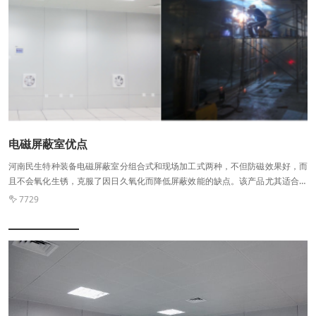
电磁屏蔽室优点
河南民生特种装备电磁屏蔽室分组合式和现场加工式两种，不但防磁效果好，而
且不会氧化生锈，克服了因日久氧化而降低屏蔽效能的缺点。该产品尤其适合于
会议室的安装，能对空间电磁波进行有效的屏蔽，既避免了电磁干扰仪对人体的
7729

严重辐射，又能确保会议机密不被泄露。