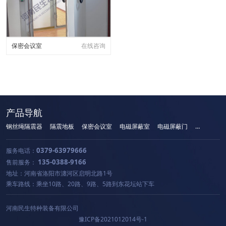
保密会议室
在线咨询
产品导航
钢丝绳隔震器
隔震地板
保密会议室
电磁屏蔽室
电磁屏蔽门
手机屏蔽柜
0379-63979666
服务电话：
135-0388-9166
售前服务：
地址：河南省洛阳市瀍河区启明北路1号
乘车路线：乘坐10路、20路、9路、5路到东花坛站下车
河南民生特种装备有限公司
豫ICP备2021012014号-1