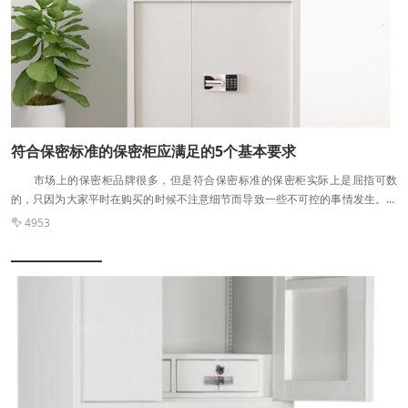
使用时，要从01号抽屉取出配用钥匙细心博观。也可以将屏蔽柜的主钥匙集中保
管、分发。 当需要将手机集中管理的情况下，用钥匙打开与之相对应号的抽
屉，将涉密工作人员的手机存放进去，然后将钥匙逆时针旋转90度，锁紧抽屉就
可以了。 3、手机屏蔽柜无屏蔽效果是怎么回事 因为屏蔽柜采用的是电
磁屏蔽，如果涉密工作人员在安装屏蔽柜时，误将屏蔽体与地面进行连接，就会
导致改变电磁状态，影响屏蔽效果。 另外一种情况就是产品本身的质量问题
了，屏蔽柜***好的材质是光纤，有许多生产厂家，为了成本及销售利润考虑，
他们制作产品时，不采用光纤，而是使用电磁屏蔽双绞线。一旦双绞线与柜体没
符合保密标准的保密柜应满足的5个基本要求
有无缝对接，就有可能导致手机屏蔽柜失去功效。 手机屏蔽柜你了解多少？
市场上的保密柜品牌很多，但是符合保密标准的保密柜实际上是屈指可数
以上就是小编给大家带来的答案了！其实，在我们日常使用手机的时候，一定要
的，只因为大家平时在购买的时候不注意细节而导致一些不可控的事情发生。下
记住，不要乱下东西，不要乱进一些网站，防止手机被不法分子控制，造成损
面小编来给大家普及一下符合保密标准的保密柜应满足的5个基本要求，这样更
失。
4953

有利于选购高质量的保密柜。 符合保密标准的保密柜应该至少满足以下5个
要求： 1、密码等比级数要求十五位：可设制达十五位的特强密码，提升破
解难度系数。 2、应具备停电存码的基本功能：在密码锁停电的状况下保存
密码锁已设置的相关信息。 保密柜 3、保密锁一般来说都会有备用钥
匙，这也是保密柜有别于保险柜的根本原因，密码锁除可用密码外还可以使用备
用机械钥匙打开，管理者配用，有利于管理各级部门。 4、智能管理的功
能：遗忘密码，可以有技术解决更码。 5、全自动报警的功能：在异常输入
密码4次后，应全自动报警功能。 保密柜被广泛应用于行政事业单位、部
队、金融机构、学校和大中小型企业的技术部门和档案部门，例如存放高考卷