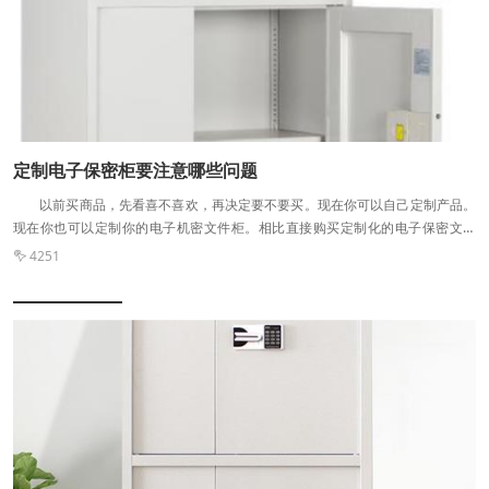
子、技术研发文本文档、国家绝密文件等，所以大家在选择的时候判断它是否合
标的标准就是看它是否满足保密标准哦。
定制电子保密柜要注意哪些问题
以前买商品，先看喜不喜欢，再决定要不要买。现在你可以自己定制产品。
现在你也可以定制你的电子机密文件柜。相比直接购买定制化的电子保密文件
柜，需要各种数据的交换和对接。但电子保密文件柜在制造过程中存在各种可定
4251

制的环节，有时会因为各种原因出现一些定制问题。但是由于时间***等各种原
因，很多用户会错过一些注意事项。今天，小编就和大家聊聊定制电子保密文件
柜的注意事项。让我们来看看! 定制电子保密文件柜注意事项: 1.定制电
子秘密文件柜的价格计算不是那么简单的。电子秘密文件柜厂商要综合考虑定制
涉及的各个方面进行综合投标。有时候定制之前好像已经报过出厂价了，但是这
个报价以后很可能会变。有时是因为厂家自己的加工环节发生了变化，有时是因
为客户在制造过程中增加或修改了制造计划，所以这个价格要讨论清楚，否则会
出现价格纠纷。小编建议在合同中规定价格变动，如有必要，可以增加合同要
求。 2.虽然你可以选择定制电子机密文件柜的材料，但有时会使用错误的材
料。一些不良制造商可能会故意以次充好，用更低的价格填充材料。这时，我们