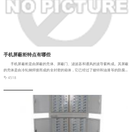
膜)的色泽应该是均匀一致的，不能有明显的裂纹、气袍、斑点等缺陷。
三、有无备用钥匙 电子保密柜是不需要任何的备用钥匙的，如果是使用钥匙
的话，那保密柜的保密性就仅仅只是一个普通锁的性质。已经不具备电子保密柜
的要求了。 四、密码锁 采用保密局认证密码锁：电子保密柜的密码锁
有保密局立项开发，保密技术研究所监制的。 五、有无报警功能 电子
保密柜必须要有报警功能。一旦输入密码或是指纹输入错误超过三次，电子保密
柜即可报警。 六、是否具有防破坏的功能 电子保密柜***重要的是要具
有防破坏功能。国家和公安部对防盗保险柜的质量是非常重视的，分别在上海和
北京成立了公安部安全防范报警系统产品质量监督检验测试中心和公安部安全与
手机屏蔽柜特点有哪些
警用电子产品质量检测中心，负责对全国的电子保密柜产品的生产进行监督检
手机屏蔽柜是由屏蔽的壳体、屏蔽门、滤波器和通风的波导窗构成。其屏蔽
测。因此消费者在选择这类产品时一定要购买经检验合格的产品，使电子保密柜
的壳体是由冷轧钢焊接而成的全封密的箱体，它已经过了镀锌和油漆等的防腐蚀
真正起到保险的作用。
的处理。屏蔽门是由材质较好的屏蔽弹簧、冷轧钢焊成的门扇而组成的。滤波器
4518

具有宽的抑制性频带和插入的高损耗。通风的波导窗的顶部装有很多只微型的轴
流风机，每只的排风量都不小。这种屏蔽柜的特点很独特，表现在下面这些方
面。 1、设计工艺堪称***：此柜在剪裁、铆焊以及弯折等工艺方面比较优
良并且精密。 2、选用的材质都非常得优良：现在，手机屏蔽柜以其独特的
结构以及其特点，受到了很***政机关的青睐，使用越来越广泛。 3、性能
比较优：这种手机屏蔽柜的屏蔽效果完全地符合国家的标准以及国际标准。