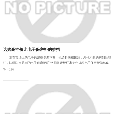
电开端运转，电源滤波器的屏蔽性能就大大降落，所以选用优质合格的电源滤波
器和信号滤波器是屏蔽机房屏蔽性能保证的前提。
选购高性价比电子保密柜的妙招
现在市场上的电子保密柜参差不齐，挑选起来很困难，怎样才能购买到性能
好，防磁防盗防潮的电子保密柜呢?洛阳保密柜厂家为您揭秘电子保密柜选购6大
招，再也不怕被坑了，门板厚度，外观整洁，有无备用钥匙，密码锁，有无报警
4526

功能，以及是否具有防破坏的功能，符合这六点的电子保密柜才是好的电子保密
柜。 我们都知道，电子保密柜适用于政府机关、大中型企业的文件整理存
放，同样也适用于家庭物品的存放归纳，具有防火防盗防磁防潮的功能特点。随
着经济的发展，每个家庭的贵重物品越来越多，但盗窃案件频发，因此电子保密
柜的使用者也越来越多，电子保密柜的选购是众多保密柜使用者***关注的。
选购电子保密柜的六大注意事项： 一、门板厚度 一般门板厚度达
8-10毫米，柜体厚度6毫米以上，这样才能保证防盗的性能，我们选购时一定要
向厂家或供应商询问钢板厚度。 二、外观整洁 柜体外表面漆膜(或喷塑