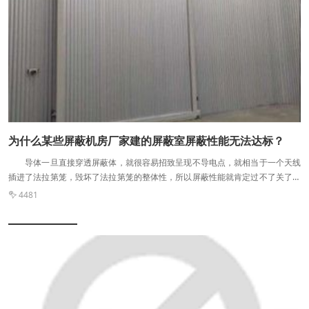
为什么某些屏蔽机房厂家建的屏蔽室屏蔽性能无法达标？
导体一旦直接穿透屏蔽体，就很容易招致呈现不导电点，就相当于一个天线
插进了法拉第笼，毁坏了法拉第笼的整体性，所以屏蔽性能就肯定过不了关了。
更多电磁屏蔽机房建立问题请咨询洛阳民生特种装备。举个***直接的案例：光
4481

纤波导管内假如插入的不是软光纤而是网线，网线里面的资料是导电的，那整个
屏蔽室的屏蔽性能就完整被毁坏了。所以严禁在屏蔽室的光纤波导管中插入金属
导线。 有些屏蔽体上有很多导电不连续点，由于屏蔽体不同局部分离处容易
构成不导电的缝隙，因此易招致电磁泄露，所以屏蔽体外表的导电性必需是连续
的。而处理这一问题就需求在缝隙处填充导电的弹性资料，以防止呈现不导电
点。例如屏蔽门的簧片，需求定期的擦洗或者改换，时间长，簧片容易氧化，就
会毁坏屏蔽门的整体导电性。 屏蔽机房厂家消费的滤波器非合格产品，特别
是电源滤波器，在不通电工作的状况下，屏蔽效能勉强能够保证， 但一旦设备通