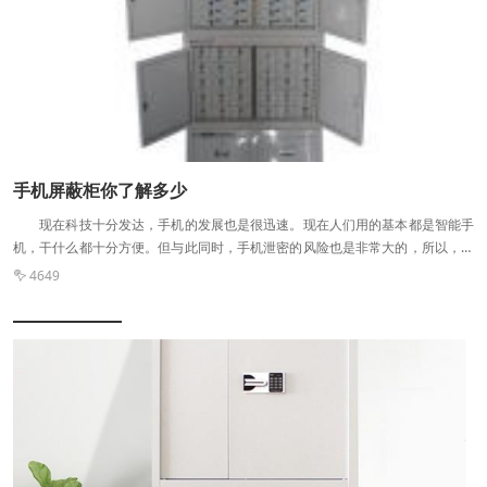
手机屏蔽柜你了解多少
现在科技十分发达，手机的发展也是很迅速。现在人们用的基本都是智能手
机，干什么都十分方便。但与此同时，手机泄密的风险也是非常大的，所以，手
机屏蔽柜是涉密企业必备的硬件之一，但是你对它了解吗？接下来，小编就为大
4649

家介绍一下！ 1、手机屏蔽柜是如何工作的 手机保持通信功能，是基于
与基站的无线电波连接，手机以及外界的信息以特定数值的波特率和调制方式进
行信息数据传输。屏蔽柜的屏蔽仪，会以特定数值的速度，频率由低到高进行扫
描。这样的扫描速度会使手机接受信号的过程中被严重干扰，直接出现无法搜索
到网络、无信号、无服务系统等现象。 简单来比喻，如果我们自己相当于手
机，屏蔽柜的作用就是持续不断的产生比较大的噪音和干扰，让其他信息被掩盖
住，无法正确传递给我们。 另外，铜网、镀锡钢板、锡纸等屏蔽材料的屏蔽
柜比较符合涉密企业的需求。 2、手机屏蔽柜使用方法 市面上大多数的
手机屏蔽柜在出厂时，一般都有两套钥匙，以用来打开各主柜左门，涉密企业在