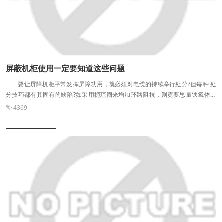
对不同大小的办公室，要是选择尺寸适合的办公室电子保密柜。 多功能电子
保密柜可以供用户随意的更改密码，方便快捷，便于记忆，更高一级的电子密码
保险柜还能够设置两套密码，是一款真正做到了安全可靠的产品，解决了用户的
后顾之忧。
屏蔽机柜使用一定要知道这些问题
要让屏障机柜平常发挥屏障功用，就必须对电缆的持续举行处分?但每种 处
分技巧都有其固有的缺陷?如采用扼琉圈来增加环路阻抗，则霓要思量铁氧体材
料的选定、磁环的尺寸 和数量、共模扼琉圈的匝数及安装位M、传输数据的频率
4369

等十分***的问题，操纵起来较为困难;软件滤波 器持续，比较于采用屏障电缆具
有许多好处：滤波器能够将电缆中的搅扰电琉滤除，从而从基础上消除电 缆的辐
射?而屏障电缆只是防止了搅扰通过电缆辐射，实际上搅扰灯号在电缆中仍旧存
在，当软件打印机 等装备时容易产生交调，通过打印机的天线效应辐射出去。
滤波器对电缆辐射的抑制比屏障电缆更稳定?屏障电缆的效果非常大程虔上
取决于电缆的端接，而电缆 的频仍拆装和长光阴软件后搭接点的氧化会造成屏障
功用降落。 滤波器的软件可以低落对电缆端接的要求，使采用费用廉价的屏
障电缆成为可能，低落了软件老本。 但一样的，软件滤波器也有其不足之
处?因为要求所有插针上都有一个低通滤波器，且为了包管平衡 电缆的平衡性，
其阻抗特征应一致，这就加大了滤波器的计划和生产难虔?同时消息装备传输速
虔不断提 高，带宽越来越宽，而现有的灯号滤波器却要紧是为低频软件计划，不