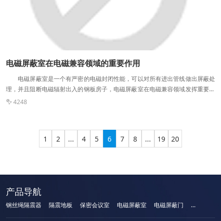
可以满足新的要求。 软件屏障电缆，则必须包管与机柜的低阻抗持续，同时
屏障电缆两头都霓要良好持续低阻抗射频地。 这在实际软件中由于与屏障机柜的
搭接处氧化或接触不良，或没有真确低阻抗射频地，导致全部系统的 屏障机能降
落?尤其是在搭接的电缆较多时，其屏障功用降落迅速，达不到软件要求。
所以，在机柜实际软件中应该参照屏障机柜的软件要求，软件光纤接入，并且留
意对光缆中的金属线举行 处分，不可以与光纤一起进入屏障机柜?由于光纤为绝
电磁屏蔽室在电磁兼容领域的重要作用
缘体，从基础上去除了共模电琉的传输回路，包管了 屏障机柜的屏障功用。
电磁屏蔽室是一个有严密的电磁封闭性能，可以对所有进出管线做出屏蔽处
理，并且阻断电磁辐射出入的钢板房子，电磁屏蔽室在电磁兼容领域发挥重要作
用。另外根据设备项目的自身要求，有很多实验必须要在电磁屏蔽室内才能完
4248

成，由于电磁屏蔽室广泛应用于小信号高灵敏度要求的场合和机房，所以电磁屏
蔽室也是对电磁场起到隔离作用的设备。 屏蔽室的屏蔽效率是指模拟干扰源
置于屏蔽室外部前后的电场强度、磁场强度或场强的比值。屏蔽效率可表示为
1
2
...
4
5
6
7
8
...
19
20
Frl、E1、PL-磁场强度、电场强度和无屏蔽室时的场强；Jf9，E2，P2-屏蔽室内
的磁场强度、电场强度和场强。屏蔽室的屏蔽效率根据使用要求和周围环境的电
磁场强度来确定。屏蔽效率一般为~SOdB，屏蔽效率大于1dB，称为高性能屏蔽
室c，屏蔽效率与频率有关。在低频带，如10~100赫兹，屏蔽效率比高频带差；
当频率高达微波波段时，如高于1千兆赫，屏蔽效率也会降低。这与屏蔽室的材
产品导航
料、加工工艺和几何尺寸有关。 屏蔽门是屏蔽室的关键部分，必须经过精心
设计和加工，有些材料需要特殊处理，如镀银。小纱门大多是手动的，而大纱门
钢丝绳隔震器
隔震地板
保密会议室
电磁屏蔽室
电磁屏蔽门
手机屏蔽柜
通常是电动或气动的。无论屏蔽门的大小，门框和屏蔽室必须紧密接触，以防止