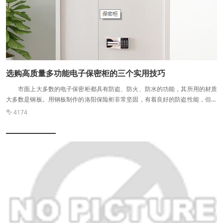
需要了解电子保密文件柜相关材料的特点和触感来判断。 3.定制不同于传统
制造。有些客户定制流程过于复杂的电子机密文件柜时，很容易偏离原方案，尤
其是在外观和结构上，有时还会有一些细微的偏差。 4.为了避免修改过多，
增加交付时间，需要向电子保密文件柜的生产厂家明确，细节上不能有偏差。如
果在可接受的范围内，只要不影响质量和使用就没问题。 5.放置定制电子保
密文件柜时，请避免阳光直射，防止油漆氧化，避免过载，防止家具结构损坏。
移动时，尽量不要拖动，以免损坏油漆表面。 6.尽量防止定制的电子保密文
选购高质量多功能电子保密柜的三个实用技巧
件柜在运输过程中发生磕碰，以免因外观损坏而生锈。保持地板干燥，防止潮湿
市面上大多数的电子保密柜都具有防盗、防火、防水的功能，其所用的材质
和碱化。避免接触酸性和碱性液体，以防止机柜损坏。 7.密码锁密封柜的密
大多数是钢板。用钢板制作的洛阳保险柜非常坚固，有着良好的防盗性能，但是
码由1-15位数字组成，可以自由更改，断点处自动保存。电池供电，四节5号电
因为其导热性很强，导致在发生火灾时，保险柜就会变成一个“烤炉”。 高质
池可使用1年以上。 8.机要柜柜体采用优质厚钢板，内外表面磷化喷塑，内
4174

量的多功能电子保密柜有利于人们更好的保存个人财产，在购买的时候就需要特
置防滑门。三个方向多点锁定。机要柜的脚轮是隐藏式的，方便移动，不影响室
别注意它的质量问题，小编整理了三个选购高质量多功能电子保密柜的三个实用
内环境的美观。
技巧，我们一起来看看吧。 1、选择简约款式的电子保密柜。华而不实是采
购办公家具的禁忌，选择电子保密柜的样式不宜太过花哨、复杂，好是以简约为
主。简单款式的电子保密柜也可以方便日后办公室工作者的日常存取资料。
2、、选择电子保密柜质材要谨慎。电子保密柜的质材有塑胶、木制和钢质之
分。只不过塑胶柜十分不牢固、由于木制电子保密柜报价太高，因此电子保密柜
是企业使用的比较多的家具。 3、选择尺寸适合的电子保密柜。要是办公室
的相对比较开阔空旷，可以选择立式的大型电子保密柜，添加办公室的级别;但要
是办公室的空间面积相对比较小，选择大型电子保密柜反倒是显得压抑，因此针