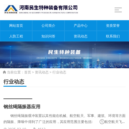
网站首页
公司简介
产品中心
资质荣誉
人防工程
知识问答
资讯动态
联系我们
当前位置：
首页
>
资讯动态
>
行业动态

行业动态
钢丝绳隔振器应用
钢丝绳隔振缓冲装置以其性能在机械、航空航天、军事、建筑、环境等方面
的隔振、降噪中得到了广泛的应用，其应用范围主要包括: ①航空航天飞行
器关键部件，潜艇配置的各种仪器设备的反侦察隔振、降噪。 ②导弹发射