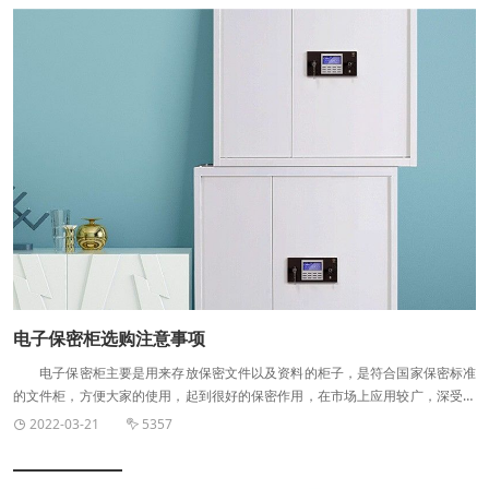
就是，我们在打雷的时候听收音机，看电视，使用电脑，收音机会出现“吱啦”的
噪音，电视机，电脑会出现图像抖动等等，这些都是雷电产生的干扰造成的电磁
干扰。具体的措施：使用屏蔽产品，并可靠接地，将外接的电磁干扰阻隔在外，
把内部的设备产生的电磁波阻隔在内，这样构成一个等电位体屏蔽，屏蔽机房的
基本设计能够有效屏蔽电磁干扰。 您或许想要了解： 屏蔽机房除了能够
防止电子信息随电波泄露，还能够防止外部较强的电磁干扰导致影响室内电子计
算机和其他电子设备的正常工作。屏蔽机房在建设时要注意四个重 点位置的处
理。 1.屏蔽机房的孔洞和缝隙的屏蔽方法。使用导电衬垫；卷曲螺旋弹簧；
卷曲螺旋屏蔽条；高性能屏蔽条；硅橡胶芯屏蔽衬垫；多重密封条；指形弹片衬
垫；金属编织网衬垫；导电橡胶衬电等部件进行屏蔽。 2.屏蔽机机房房屏蔽
机房要关注4个位置窗户的屏蔽方法。使用截止波导或通风板；镀膜或夹金属网
的屏蔽窗：多用于显示器监视器等。 3.对于指示灯表盘的处理。金属丝网屏
蔽；截止波导管法；采用滤波器；加隔离窗；穿过屏蔽体的导线；屏蔽电缆与机
箱构成全密封体；滤波。 4.对于操作部件的处理。当信号频率较高时，可利
用截止波导管的原理；信号频率较低时，可利用隔离舱将其与其他电路部分隔
电子保密柜选购注意事项
离。
电子保密柜主要是用来存放保密文件以及资料的柜子，是符合国家保密标准
的文件柜，方便大家的使用，起到很好的保密作用，在市场上应用较广，深受大
家的欢迎，目前电子保密柜有很多种类，有通体电子保密柜以及双节电子保密
2022-03-21
5357


柜，那么，对于通体电子保密柜在选购时的注意事项有哪些？小编给大家讲解一
下购买通体电子保密柜的注意事项： 电子保密柜选购注意事项 一. 锁
具： 如果说传统结构是一个面，那么锁具就是***重要的一个点，破坏锁具