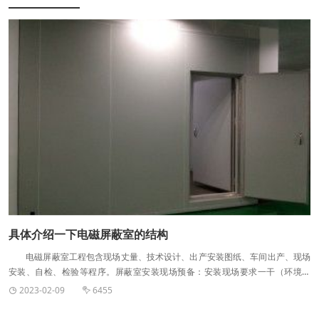
部强电磁的干扰影响计算机的正常运行工作，电磁屏蔽机柜包括柜底、顶盖、侧
壁、机架、弹簧片、上波导窗、下波导窗、门刀、滤波器、屏蔽玻璃、透视屏蔽
玻璃门、后门、波导管、光端机架组成。 电磁屏蔽机柜的应用： 1、防
止计算机、网络服务器和通讯电子设备在运行中产生机要信息的泄露； 2、
防止上述设备在运行中受外界电磁波的干扰，保证其正常工作。 3、应用于
政府 机关，银行，证券，军队，科研等的涉密等级需求较高的行业。
具体介绍一下电磁屏蔽室的结构
电磁屏蔽室工程包含现场丈量、技术设计、出产安装图纸、车间出产、现场
安装、自检、检验等程序。屏蔽室安装现场预备：安装现场要求一干（环境枯
燥）、二净（室内、室外清洁无杂物）、三平（顶、墙、地平）、四到位（风气
2023-02-09
6455


水管、强弱电、接地线到位）。 车间出产：包含壳体钢板模块制造、龙骨结
构材料预备、电磁脉冲防护门制造、波导窗制造；滤波器、波导管、室内电气、