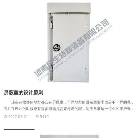
或者仿照钥匙都相当于破坏了防盗机构的心脏。复杂的锁具能有效防止破坏和钥
匙仿照。 符合国家保密要求的有电子密码锁和指纹密码锁，保密柜应不具备
钥匙以及应急钥匙，除此之外满足保密标准应具备以下功能： 1、密码级数
要求15位：可设置达15位的超强密码，增加破解难度。 2、应具备断电存码
的功能：在密码锁断电的情况下保留密码锁已设定的相关信息。 3、自动报
警的功能：在错误输入密码三次后，应自动报警。 4、智能管理的功能：遗
忘密码，可以有技术解决更码。 二. 钢板选材： 从钢板的厚度、材质、
产地等进行辨别，这些能直接影响到通体电子保密柜的使用以及质量，选用较好
的材质，使用时间较长。 对保密柜的钢板厚度、材质以及尺寸大小的选择要
予以比较。 符合保密标准要求的必须符合： 1、柜体应是加厚钢板 2、
互扣式摺边结构 3、内藏式防撬门 4、三方向多点设计 三. 传统结
构： 这是通体电子保密柜的核心部分。因其在箱体内用户无法察觉得到，但
它正是防技术性开启的关键。另外也要查看锁栓结构，锁栓直径加粗***好，现
在流行的天地锁栓格式就具有很好的防开启效果。 四. 成型及焊接： 要
屏蔽室的设计原则
了解通体电子保密柜的焊接点，要坚固耐用，检查柜门与门框之间的缝隙、开关
现在有很多的地方都会有屏蔽室，不同地方的屏蔽室要求也是不一样的呢，
是否灵活，缝隙过大则防撬功能减弱，对防火通体电子保密柜来说，过大的缝隙
而且在设计的时候也有很多问题是需要考虑的呢，对于从事这一行业的用户来讲
是绝不允许的。 五. 辅助零配件： 零配件的处理都要保证其性能的可
设计原则是很重要的。那么屏蔽室的设计原则具体是什么呢?它主要考虑哪些因
靠，以应对千变万化的使用环境。 六、产品性价比： 决定保密柜性价
2022-03-21
5410


素大家了解吗? 1、屏蔽室的作用是进行屏蔽，所以有屏蔽标准，一般标准
比高低的不是价格而是价值，关键是品牌，好的品牌本身就已经附带了优质产品
为：近场人员防护用屏蔽室的屏蔽效能为102—105，工业干扰防护用屏蔽室的
和良好的服务。当然，采用比较法也是一种方法，选定自己相对满意的产品对比
屏蔽效能为105—108。 2、屏蔽室的空间大小与所处位置要根据实际情况而
其他品牌之间的价格差异部分做一衡量。但是，在价格相差不大的情况下还是选