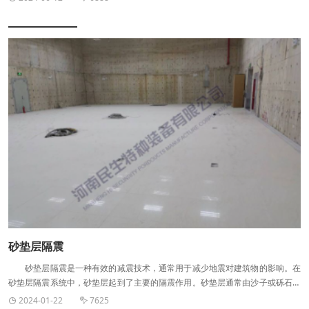
地给结构施加控制力，改变结构的振动特性，从而达到减小结构振动的目的。
砂垫层隔震
砂垫层隔震是一种有效的减震技术，通常用于减少地震对建筑物的影响。在
砂垫层隔震系统中，砂垫层起到了主要的隔震作用。砂垫层通常由沙子或砾石等
材料组成，这些材料具有较好的剪切模量和阻尼性能，能够有效地吸收和分散地
2024-01-22
7625

