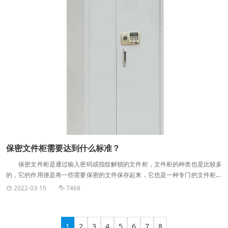
定，比如射频设备的功率、输出形式、作业条件和现场环境等，通常情况下，与
择安全保障性高的产品较为合理。 七、售后服务： 售后服务是确保产
射频设备的间距不小于2—3m，且间距均匀相等。 3、屏蔽室中的电源线要
品正常使用的保障。能否提供优质服务主要通过对该品牌的感性认识以外，对该
设计合理，由于电源线或通信信号线也是导体，会夹带电磁信号，造成干扰，所
品牌销售网络的覆盖面、800免费热线、后续的服务承诺、购买过程的表现行为
以要设置相应的滤波器去掉。 4、屏蔽室应设置相应的通风、出入口和照明
都能看出售后服务的质量。
设施，但要很大限度的减少电磁泄漏;屏蔽室整体应有良好的耐腐蚀性，有足够的
机械强度，结构要六面体，各屏蔽部件之间有良好的电气连接性。 以上就是
我们给大家介绍的屏蔽室的设计原则。在设计的时候这些都是需要考虑的呢，如
果考虑少的话，那么设计出来的效果是很差的呢，我们提供的产品包括电磁屏蔽
机房、电磁屏蔽室、保密屏蔽室，保密屏蔽机房，电磁屏蔽门。欢迎前来咨询。
保密文件柜需要达到什么标准？
保密文件柜是通过输入密码或指纹解锁的文件柜，文件柜的种类也是比较多
的，它的作用便是将一些需要保密的文件保存起来，它也是一种专门的文件柜，
它与保险箱不同的便是它是专用的，怎么选择适合的保密文件柜呢？河南民生屏
2022-03-15
7468


蔽告诉你，文件的保密程度是有不同的，这便是像每个人都有自己的秘密一样，
保密程度是谁也不能告诉的。 1.材质：了解保密文件柜的材质极为重要，保
密文件柜采用的是优质加厚冷轧钢板，其厚度应达到0.7mm以上; 2.外观：
1
2
3
4
5
6
7
8