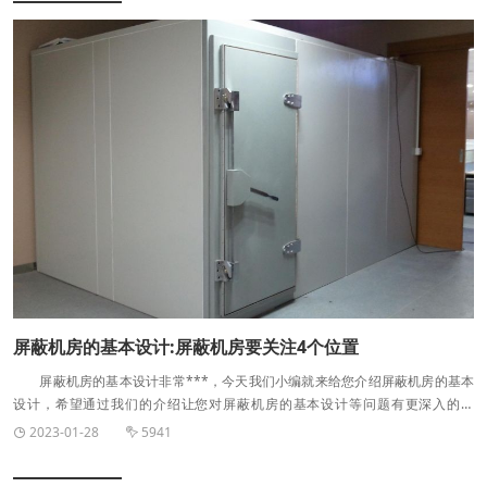
内装材料配置等。包装、运送、转移：地下工程多偏远，路途差，特别是材料转
移困难，应进行良好安排。 现场安装：包含搭建龙骨结构，钢板模块焊接，
防护门、滤波器、波导窗、转接板等安装，波导窗与空调风口衔接，防护效能自
检，室内电气铺设，内装修等环节。如有一级防震则触及交叉作业，需做好和谐
作业。 产品自检：为保证屏蔽室建造工程质量，保证检验顺畅，承建单位应
具备质量自检能力，能否主动把握产品质量，是衡量其综合实力的重要因素。屏
蔽室自检包含壳体自检，即在屏蔽壳体完成时进行初检，首要意图是查漏、补
漏。
屏蔽机房的基本设计:屏蔽机房要关注4个位置
屏蔽机房的基本设计非常***，今天我们小编就来给您介绍屏蔽机房的基本
设计，希望通过我们的介绍让您对屏蔽机房的基本设计等问题有更深入的了
解。 屏蔽机房基本原理来自法拉第笼设计。在没有做屏蔽的情况下，我们的
2023-01-28
5941


电子设备会受到直击雷或间接雷等强电磁干扰源的影响导致设备无法工作或工作
出现异常，***严重时出现损坏，这是比较常见的电磁干扰显现，另外一种现象