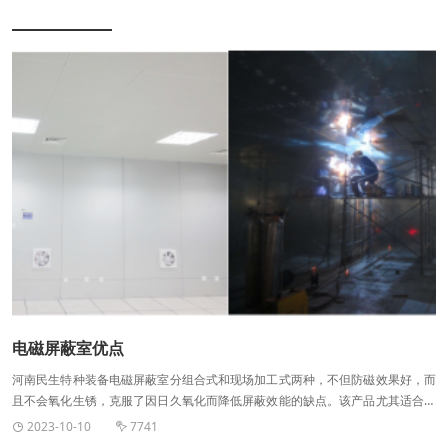
震能量。 砂垫层隔震施工质量控制：严格控制施工过程，确保砂垫层铺设均
匀、密实，以提高其隔震性能。同时，加强施工质量的检测和验收，确保达到预
期的隔震效果。 砂垫层隔震定期维护与管理：定期对砂垫层隔震系统进行检
查和维护，确保其长期稳定地工作。对于出现的问题及时进行修复和加固，以保
证隔震效果不受影响。 在砂垫层隔震系统中，砂垫层被放置在建筑物的基础
和地层之间。当地震发生时，地震能量通过地层传递到砂垫层中。由于砂垫层的
剪切模量和阻尼性能，它能够有效地吸收和分散地震能量，从而减少地震对建筑
物的影响。
电磁屏蔽室优点
河南民生特种装备电磁屏蔽室分组合式和现场加工式两种，不但防磁效果好，而
且不会氧化生锈，克服了因日久氧化而降低屏蔽效能的缺点。该产品尤其适合于
会议室的安装，能对空间电磁波进行有效的屏蔽，既避免了电磁干扰仪对人体的
2023-10-10
7741


严重辐射，又能确保会议机密不被泄露。