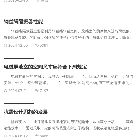
2025-03-10
4613


架、导弹运输工具隔振与缓冲。 ③工业生产设备的隔振、环境噪声治
理。 ④军用、民用轮式或履带式车辆乘员座椅，车载仪器设备的隔振、缓
冲。
钢丝绳隔振器性能
钢丝绳隔振器主要是利用钢丝绳钢丝之间、股绳之间的摩擦来进行隔振的。
当外部载荷较小的时候，钢丝绳的变形近似是线性的。当载荷持续增大，隔振器
位移增大到一定程度时，钢丝绳股与股之间就发生了滑移，此时钢丝绳振器的刚
2024-12-05
5391


度特性发生了变化，刚度变“软”。 钢丝绳隔振器的优点众多，如隔振频带
宽，兼顾了弹性支承元件隔振，缓冲，降低高、低频噪声的特点，特别是对使用
环境几乎没有要求，可以在盐雾、菌、潮湿、臭氧、油脂、日照、核辐射、尘埃
电磁屏蔽室的空间尺寸应符合下列规定
和各种有机溶剂的环境下工作。同时，钢丝绳隔振器的承载范围大，可以通过改
变钢丝绳型号，钢丝绳隔振器数量来实现不同重量设备的承载。
电磁屏蔽室的空间尺寸应符合下列规定: 1、应满足使用、操作、运输与
安装、维护、安全等需求。 2、应避免尖 端突出物,但工艺必需要求的除
外。 3、应避免电磁屏蔽室腔体谐振频率对电磁屏蔽室的主要工作频段的影
2024-07-01
7197


响。
抗震设计思想的发展
隔震技术 通过隔离装置将地震动与结构隔开，从而减小振动。 减震
消能技术 通过采取一定的耗能装置或附加子结构，吸收或消耗地震传递给主
体结构的能量，从而减轻结构的振动。 制震技术 通过自动控制系统主动
2024-06-12
6888

