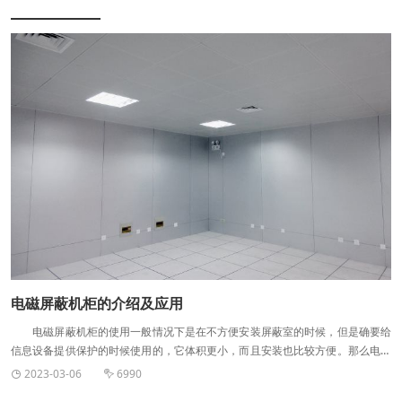
电磁屏蔽机柜的介绍及应用
电磁屏蔽机柜的使用一般情况下是在不方便安装屏蔽室的时候，但是确要给
信息设备提供保护的时候使用的，它体积更小，而且安装也比较方便。那么电磁
屏蔽机柜是什么呢，下面是关于电磁屏蔽机柜的简单介绍。 电磁屏蔽机柜是
2023-03-06
6990


指放置计算机，杜绝电磁波对人身体的伤害，有效的抑制计算机信息的泄露和外