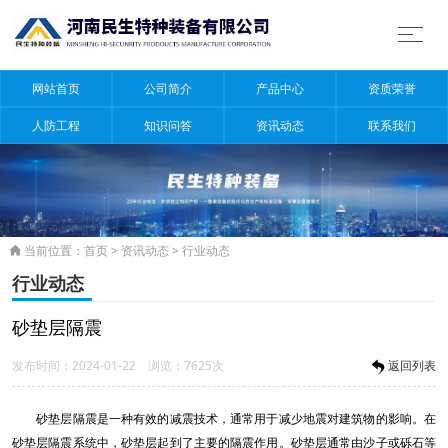
网站首页
公司简介
产品中心
资质荣誉
人防工程
知识问答
资讯动态
联系我们
当前位置：
首页
>
资讯动态
>
行业动态

行业动态
砂垫层隔震
发布时间：2024-01-22 浏览：7625次
返回列表
砂垫层隔震是一种有效的减震技术，通常用于减少地震对建筑物的影响。在
砂垫层隔震系统中，砂垫层起到了主要的隔震作用。砂垫层通常由沙子或砾石等