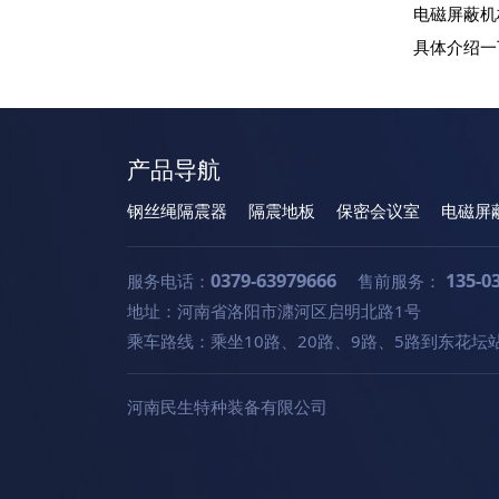
电磁屏蔽机
具体介绍一
产品导航
钢丝绳隔震器
隔震地板
保密会议室
电磁屏
0379-63979666
135-0
服务电话：
售前服务：
地址：河南省洛阳市瀍河区启明北路1号
乘车路线：乘坐10路、20路、9路、5路到东花坛
河南民生特种装备有限公司