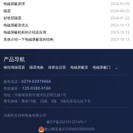
电磁屏蔽原理
2024-05-09
隔震
2024-04-25
砂垫层隔震
2024-01-22
电磁屏蔽室优点
2023-10-13
电磁屏蔽机柜的介绍及应用
2023-10-13
具体介绍一下电磁屏蔽室的结构
2023-10-13
产品导航
钢丝绳隔震器
隔震地板
保密会议室
电磁屏蔽室
电磁屏蔽门
手机屏蔽柜
0379-63979666
服务电话：
135-0388-9166
售前服务：
地址：河南省洛阳市瀍河区启明北路1号
乘车路线：乘坐10路、20路、9路、5路到东花坛站下车
河南民生特种装备有限公司
豫ICP备2021012014号-1
豫公网安备41030402000058号