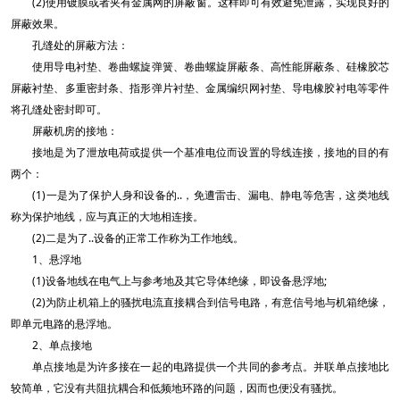
(2)使用镀膜或者夹有金属网的屏蔽窗。这样即可有效避免泄露，实现良好的
屏蔽效果。
孔缝处的屏蔽方法：
使用导电衬垫、卷曲螺旋弹簧、卷曲螺旋屏蔽条、高性能屏蔽条、硅橡胶芯
屏蔽衬垫、多重密封条、指形弹片衬垫、金属编织网衬垫、导电橡胶衬电等零件
将孔缝处密封即可。
屏蔽机房的接地：
接地是为了泄放电荷或提供一个基准电位而设置的导线连接，接地的目的有
两个：
(1)一是为了保护人身和设备的..，免遭雷击、漏电、静电等危害，这类地线
称为保护地线，应与真正的大地相连接。
(2)二是为了..设备的正常工作称为工作地线。
1、悬浮地
(1)设备地线在电气上与参考地及其它导体绝缘，即设备悬浮地;
(2)为防止机箱上的骚扰电流直接耦合到信号电路，有意信号地与机箱绝缘，
即单元电路的悬浮地。
2、单点接地
单点接地是为许多接在一起的电路提供一个共同的参考点。并联单点接地比
较简单，它没有共阻抗耦合和低频地环路的问题，因而也便没有骚扰。