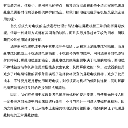
有安装方便、体积小、使用灵活的特点，极其适宜安装在那些不适宜安装电磁屏
蔽室又需要对信息设备提供保护的场合。那我们的电磁电磁屏蔽机柜又是怎么使
用的呢？
首先必须先对电缆的连接进行处理才能让电磁屏蔽机柜正常的发挥屏蔽效
能。但每一种处理方式都有其固有的缺陷，而且实际操作起来又较为困难。所以
我们经常使用滤波器连接。
滤波器可以将电缆中的干扰电流完全滤除，从根本上消除电缆的辐射。而屏
蔽电缆只能防止干扰通过电缆辐射，干扰信号仍在电缆中。同时滤波器对电缆辐
射的抑制比屏蔽电缆更加稳定。屏蔽电缆的效果主要取决于电缆的端接，而电缆
不停地被拆装和长期使用后搭接点发生氧化，从而屏蔽效能下降。滤波器的使用
减少了对电缆端接的要求并且实现了选择价格便宜的屏蔽电缆目标，减少了使用
成本。不过要是还是想使用屏蔽电缆，则必须要与机柜的低阻抗连接，同时屏蔽
电缆两端都必须良好的连接低阻抗射频地。
因此，我们在使用中应该参考电磁屏蔽机柜的使用要求，当使用光纤接入时
一定要注意对光缆中的金属线进行处理，不可与光纤一同进入电磁屏蔽机柜。因
为光纤是绝缘体，可以从根本上去除共模电流的传输回路，很好的保证了电磁屏
蔽机柜的正常屏蔽效能。