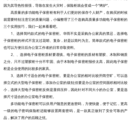
因为其导热性很强，导致在发生火灾时，保险柜就会变成一个“烤炉”。
高质量的多功能电子保密柜有利于人们更好的保存个人财产，在购买的时候
就需要特别注意它的质量问题，小编整理了三个选购高质量多功能电子保密柜的
三个实用技巧，我们一起来看看吧。
1、选择简约款式的电子保密柜。华而不实是采购办公家具的禁忌，选择电
子保密柜的样式不宜太过花哨、复杂，好是以简约为主。简单款式的电子保密柜
也可以方便日后办公室工作者的日常存取资料。
2、、选择电子保密柜质材要谨慎。电子保密柜的质材有塑胶、木制和钢质
之分。只不过塑胶柜十分不牢固、由于木制电子保密柜报价太高，因此电子保密
柜是企业使用的比较多的家具。
3、选择尺寸适合的电子保密柜。要是办公室的相对比较开阔空旷，可以选
择立式的大型电子保密柜，添加办公室的级别;但要是办公室的空间面积相对比较
小，选择大型电子保密柜反倒是显得压抑，因此针对不同大小的办公室，要是选
择尺寸适合的办公室电子保密柜。
多功能电子保密柜可以供用户随意的更改密码，方便快捷，便于记忆，更高
一级的电子密码保险柜还能够设置两套密码，是一款真正做到了安全可靠的产
品，解决了用户的后顾之忧。