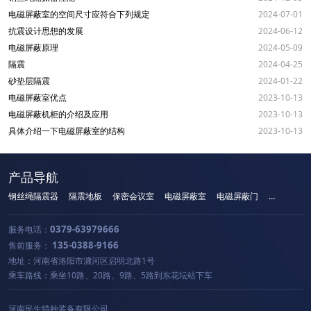
电磁屏蔽室的空间尺寸应符合下列规定
2024-07-01
抗震设计思想的发展
2024-06-12
电磁屏蔽原理
2024-05-09
隔震
2024-04-25
砂垫层隔震
2024-01-22
电磁屏蔽室优点
2023-10-13
电磁屏蔽机柜的介绍及应用
2023-10-13
具体介绍一下电磁屏蔽室的结构
2023-10-13
产品导航
钢丝绳隔震器
隔震地板
保密会议室
电磁屏蔽室
电磁屏蔽门
手机屏蔽柜
0379-63979666
服务电话：
135-0388-9166
售前服务：
地址：河南省洛阳市瀍河区启明北路1号
乘车路线：乘坐10路、20路、9路、5路到东花坛站下车
河南民生特种装备有限公司