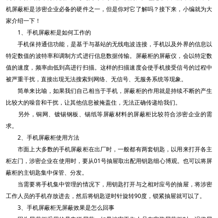
机屏蔽柜是涉密企业必备的硬件之一，但是你对它了解吗？接下来，小编就为大
家介绍一下！
1、手机屏蔽柜是如何工作的
手机保持通信功能，是基于与基站的无线电波连接，手机以及外界的信息以
特定数值的波特率和调制方式进行信息数据传输。屏蔽柜的屏蔽仪，会以特定数
值的速度，频率由低到高进行扫描。这样的扫描速度会使手机接受信号的过程中
被严重干扰，直接出现无法搜索到网络、无信号、无服务系统等现象。
简单来比喻，如果我们自己相当于手机，屏蔽柜的作用就是持续不断的产生
比较大的噪音和干扰，让其他信息被掩盖住，无法正确传递给我们。
另外，铜网、镀锡钢板、锡纸等屏蔽材料的屏蔽柜比较符合涉密企业的需
求。
2、手机屏蔽柜使用方法
市面上大多数的手机屏蔽柜在出厂时，一般都有两套钥匙，以用来打开各主
柜左门，涉密企业在使用时，要从01号抽屉取出配用钥匙细心博观。也可以将屏
蔽柜的主钥匙集中保管、分发。
当需要将手机集中管理的情况下，用钥匙打开与之相对应号的抽屉，将涉密
工作人员的手机存放进去，然后将钥匙逆时针旋转90度，锁紧抽屉就可以了。
3、手机屏蔽柜无屏蔽效果是怎么回事